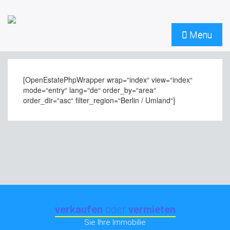
Menu
[OpenEstatePhpWrapper wrap=“index“ view=“index“
mode=“entry“ lang=“de“ order_by=“area“
order_dir=“asc“ filter_region=“Berlin / Umland“]
verkaufen
oder
vermieten
Sie Ihre Immobilie